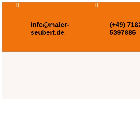


info@maler-
(+49) 718
seubert.de
5397885