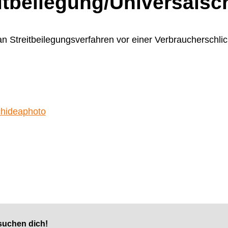
t­beilegung/Universal­sc
, an Streitbeilegungsverfahren vor einer Verbraucherschli
rchideaphoto
suchen dich!